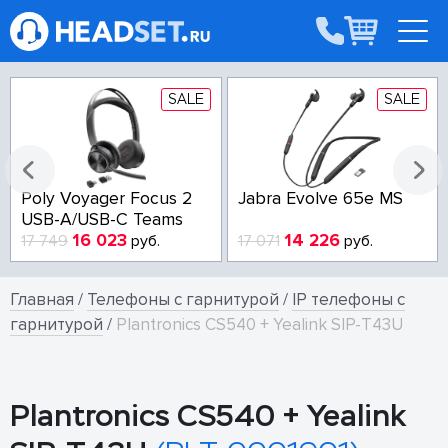
SALE
SALE
Poly Voyager Focus 2
Jabra Evolve 65e MS
USB-A/USB-C Teams
16 023
14 226
17 749
руб.
17 071
руб.
Главная
/
Телефоны с гарнитурой
/
IP телефоны с
гарнитурой
/
Plantronics CS540 + Yealink SIP-T43U
Plantronics CS540 + Yealink