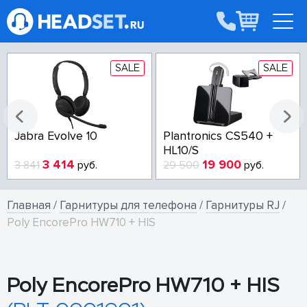
SALE
SALE
Jabra Evolve 10
Plantronics CS540 +
HL10/S
3 414
19 900
3 841
руб.
29 500
руб.
Главная
/
Гарнитуры для телефона
/
Гарнитуры RJ
/
Poly EncorePro HW710 + HIS
Poly EncorePro HW710 + HIS