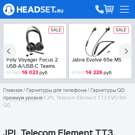
SALE
SALE
Poly Voyager Focus 2
Jabra Evolve 65e MS
USB-A/USB-C Teams
16 023
14 226
17 749
руб.
17 071
руб.
Главная
/
Гарнитуры для телефона
/
Гарнитуры QD
премиум уровня
/
JPL Telecom Element TT3 EVO Bin
QD
JPL Telecom Element TT3