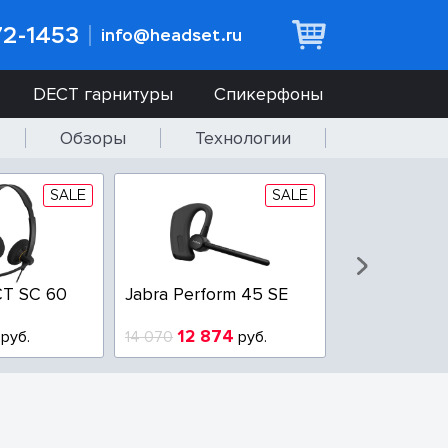
72-1453
info@headset.ru
DECT гарнитуры
Спикерфоны
Обзоры
Технологии
SALE
SALE
T SC 60
Jabra Perform 45 SE
Jabra BIZ 2
QD
12 874
6 437
руб.
14 070
руб.
10 925