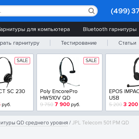
(499) 3
Гарнитуры для компьютера
Bluetooth гарнитуры
рать гарнитуру
Тестирование
Статьи
SALE
SALE
CT SC 230
Poly EncorePro
EPOS IMPAC
HW510V QD
USB
5
7 900
3 200
руб.
9 750
руб.
5 200
нитуры QD среднего уровня
/
JPL Telecom 501 PM QD