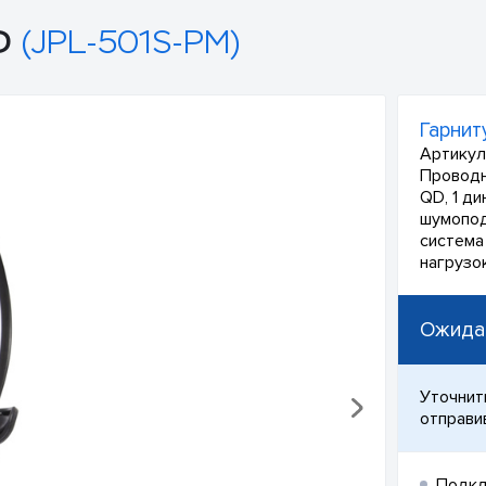
D
(JPL-501S-PM)
Гарнит
Артикул
Проводн
QD, 1 д
шумопод
система
нагрузок
Ожида
Уточнит
отправи
Подкл