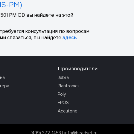
1S-PM)
501 PM QD вы найдете на этой
отребуется консультация по вопросам
ми связаться, вы найдете
здесь
.
Производители
она
Jabra
тера
Plantronics
Poly
EPOS
Accutone
(499) 372-1453
|
info@headset.ru