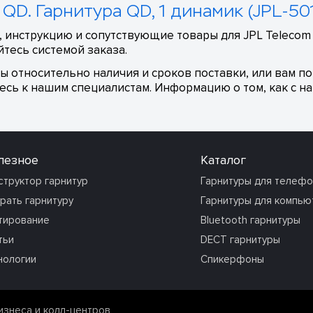
 QD. Гарнитура QD, 1 динамик (JPL-50
 инструкцию и сопутствующие товары для JPL Telecom 
тесь системой заказа.
сы относительно наличия и сроков поставки, или вам п
сь к нашим специалистам. Информацию о том, как с на
лезное
Каталог
структор гарнитур
Гарнитуры для телеф
рать гарнитуру
Гарнитуры для компью
тирование
Bluetooth гарнитуры
тьи
DECT гарнитуры
нологии
Спикерфоны
изнеса и колл-центров