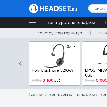
Гарнитуры для телефона
Конструктор гарнитур
Выб
SALE
SALE
wire 3225-A
Poly Blackwire 3210-A
EPOS IMPA
USB
4
3 100
6 00
руб.
3 800
руб.
9 729
Главная
/
Гарнитуры для телефона
/
Гар