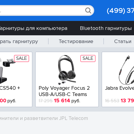
(499) 3
Гарнитуры для компьютера
Bluetooth гарнитуры
рать гарнитуру
Тестирование
Статьи
SALE
SALE
 CS540 +
Poly Voyager Focus 2
Jabra Evolv
USB-A/USB-C Teams
900
15 614
13 7
руб.
17 295
руб.
16 553
инители и разветвители JPL Telecom