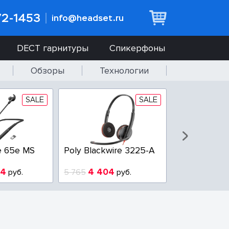
72-1453
info@headset.ru
DECT гарнитуры
Спикерфоны
Обзоры
Технологии
SALE
SALE
e 65e MS
Poly Blackwire 3225-A
Poly Blackwi
94
4 404
3 100
руб.
5 765
руб.
3 800
р