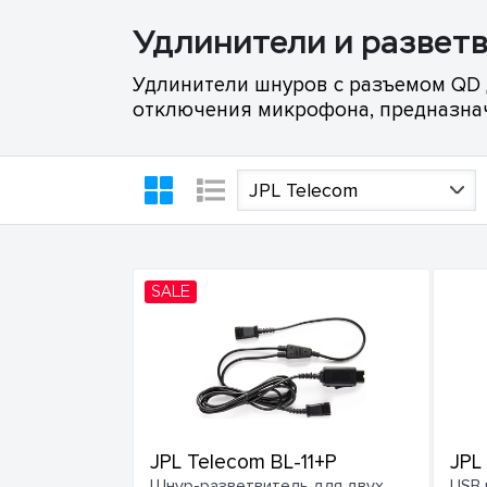
Удлинители и развет
Удлинители шнуров с разъемом QD 
отключения микрофона, предназна
JPL Telecom
SALE
JPL Telecom BL-11+P
JPL
Шнур-разветвитель для двух
USB 