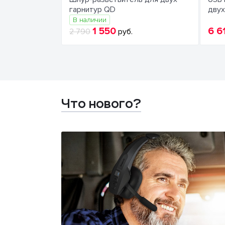
гарнитур QD
двух
В наличии
1 550
6 6
2 790
руб.
Что нового?