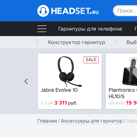
Гарнитуры для телефона
Конструктор гарнитур
Выб
SALE
Jabra Evolve 10
Plantronics
HL10/S
3 311
19 
3 724
руб.
29 500
Главная
/
Аксессуары для гарнитур
/
Удл