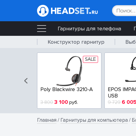
Гарнитуры для телефона
Конструктор гарнитур
Выб
SALE
SALE
wire 3225-A
Poly Blackwire 3210-A
EPOS IMPA
USB
4
3 100
6 00
руб.
3 800
руб.
9 729
Главная
/
Гарнитуры для компьютера
/
Б