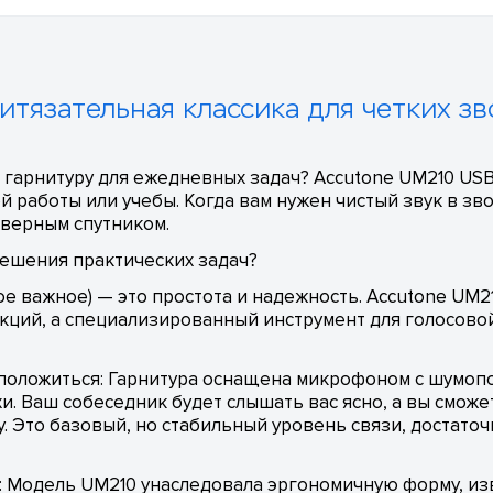
итязательная классика для четких з
гарнитуру для ежедневных задач? Accutone UM210 US
й работы или учебы. Когда вам нужен чистый звук в зв
 верным спутником.
ешения практических задач?
ое важное) — это простота и надежность. Accutone UM2
нкций, а специализированный инструмент для голосово
о положиться: Гарнитура оснащена микрофоном с шумо
. Ваш собеседник будет слышать вас ясно, а вы смож
. Это базовый, но стабильный уровень связи, достато
: Модель UM210 унаследовала эргономичную форму, из