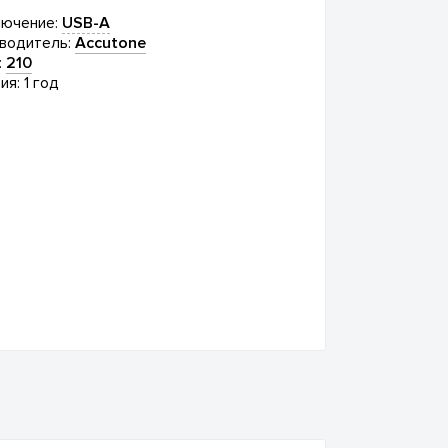
ючение:
USB-A
водитель:
Accutone
:
210
ия: 1 год