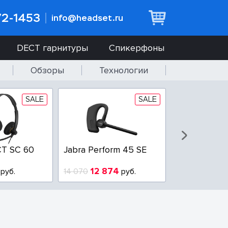
72-1453
info@headset.ru
DECT гарнитуры
Спикерфоны
Обзоры
Технологии
SALE
SALE
T SC 60
Jabra Perform 45 SE
Jabra BIZ 2
QD
12 874
6 437
руб.
14 070
руб.
10 925