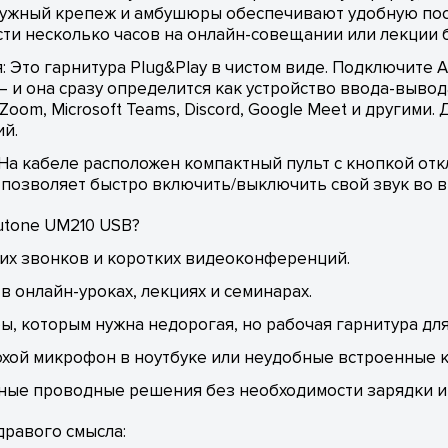
 дужный крепеж и амбушюры обеспечивают удобную по
ти несколько часов на онлайн-совещании или лекции 
 Это гарнитура Plug&Play в чистом виде. Подключите 
 и она сразу определится как устройство ввода-вывод
oom, Microsoft Teams, Discord, Google Meet и другими.
ий.
На кабеле расположен компактный пульт с кнопкой от
 позволяет быстро включить/выключить свой звук во 
utone UM210 USB?
их звонков и коротких видеоконференций.
в онлайн-уроках, лекциях и семинарах.
, которым нужна недорогая, но рабочая гарнитура для 
охой микрофон в ноутбуке или неудобные встроенные 
ые проводные решения без необходимости зарядки и 
дравого смысла: