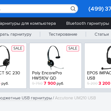
(499) 3
Гарнитуры для компьютера
Bluetooth гарнитуры
рать гарнитуру
Тестирование
Статьи
SALE
SALE
CT SC 230
Poly EncorePro
EPOS IMPAC
HW510V QD
USB
5
7 900
3 200
руб.
9 750
руб.
5 200
юджетные USB гарнитуры
/
Accutone UM210 USB