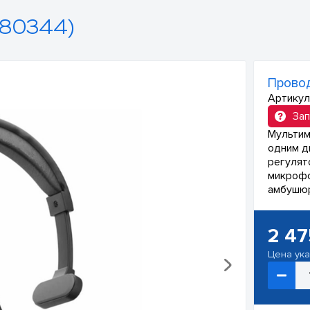
80344)
Провод
Артикул
Зап
Мультим
одним д
регулят
микрофо
амбушюр
2 47
Цена ук