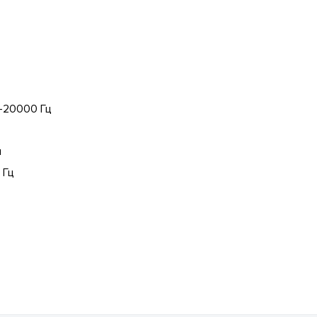
-20000 Гц
я
 Гц