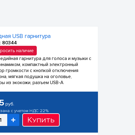
ная USB гарнитура
:
80344
росить наличие
едийная гарнитура для голоса и музыки с
инамиком, компактный электронный
ор громкости с кнопкой отключения
на, мягкая подушка на оголовье,
ы из экокожи, разъем USB-A
5
руб.
азана с учетом НДС 22%
Купить