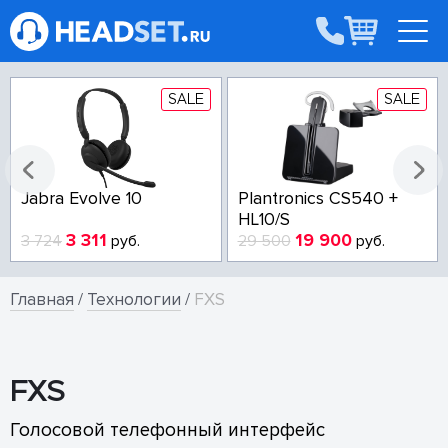
SALE
SALE
Jabra Evolve 10
Plantronics CS540 +
HL10/S
3 311
19 900
3 724
руб.
29 500
руб.
Главная
/
Технологии
/
FXS
FXS
Голосовой телефонный интерфейс