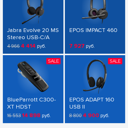
Jabra Evolve 20 MS
EPOS IMPACT 460
Stereo USB-C/A
4 414
7 927
4 966
руб.
руб.
SALE
SALE
BlueParrott C300-
EPOS ADAPT 160
XT HDST
USB II
14 898
4 900
16 553
руб.
8 800
руб.