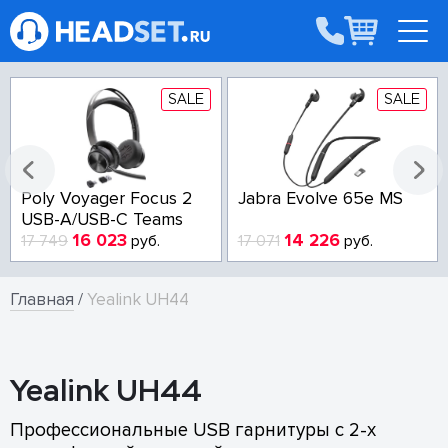
SALE
SALE
Poly Voyager Focus 2
Jabra Evolve 65e MS
USB-A/USB-C Teams
16 023
14 226
17 749
руб.
17 071
руб.
Главная
/
Yealink UH44
Yealink UH44
Профессиональные USB гарнитуры с 2-х