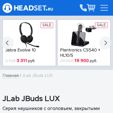
SALE
SALE
Jabra Evolve 10
Plantronics CS540 +
HL10/S
3 311
19 900
3 724
руб.
29 500
руб.
Главная
/
JLab JBuds LUX
JLab JBuds LUX
Серия наушников с оголовьем, закрытыми