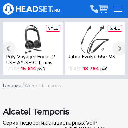
SALE
SALE
Poly Voyager Focus 2
Jabra Evolve 65e MS
USB-A/USB-C Teams
15 614
13 794
17 295
руб.
16 553
руб.
Главная
/
Alcatel Temporis
Alcatel Temporis
Серия недорогих стационарных VoIP