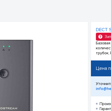
DECT S
Зап
Базовая 
количест
трубок,
Цена п
Уточнит
info@he
Произ
Гарант