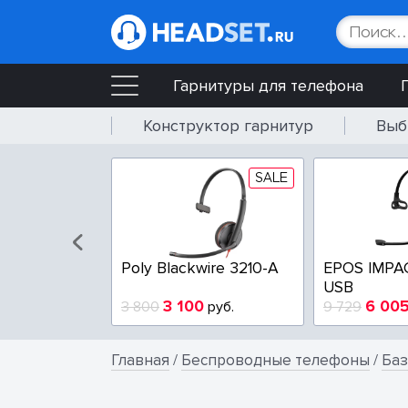
Гарнитуры для телефона
Конструктор гарнитур
Выб
SALE
SALE
wire 3225-A
Poly Blackwire 3210-A
EPOS IMPA
USB
4
3 100
6 00
руб.
3 800
руб.
9 729
Главная
/
Беспроводные телефоны
/
Баз