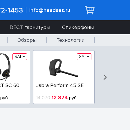
72-1453
info@headset.ru
DECT гарнитуры
Спикерфоны
Обзоры
Технологии
SALE
SALE
T SC 60
Jabra Perform 45 SE
Jabra BIZ 2
QD
12 874
6 437
руб.
14 070
руб.
10 925