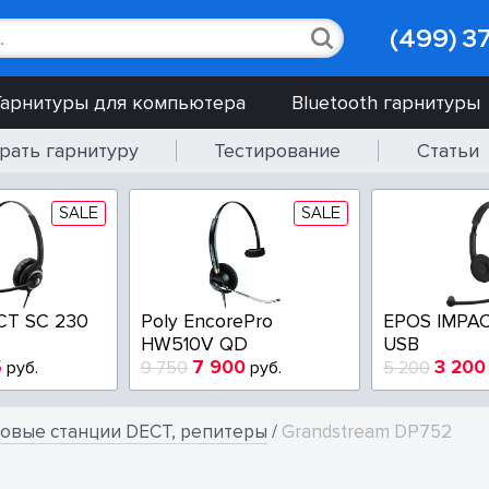
(499) 3
Гарнитуры для компьютера
Bluetooth гарнитуры
рать гарнитуру
Тестирование
Статьи
SALE
SALE
CT SC 230
Poly EncorePro
EPOS IMPAC
HW510V QD
USB
5
7 900
3 200
руб.
9 750
руб.
5 200
овые станции DECT, репитеры
/
Grandstream DP752