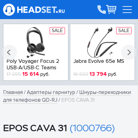
SALE
SALE
Poly Voyager Focus 2
Jabra Evolve 65e MS
USB-A/USB-C Teams
15 614
13 794
17 295
руб.
16 553
руб.
Главная
/
Адаптеры гарнитур
/
Шнуры-переходники
для телефонов QD-RJ
/
EPOS CAVA 31
EPOS CAVA 31
(1000766)