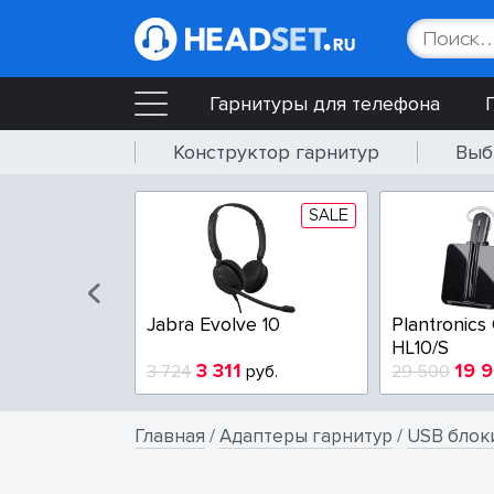
Гарнитуры для телефона
Конструктор гарнитур
Выб
SALE
Jabra Evolve 10
Plantronics
HL10/S
3 311
19 
3 724
руб.
29 500
Главная
/
Адаптеры гарнитур
/
USB блок