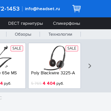
72-1453
info@headset.ru
DECT гарнитуры
Спикерфоны
Обзоры
Технологии
SALE
SALE
e 65e MS
Poly Blackwire 3225-A
Poly Blackwi
94
4 404
3 100
руб.
5 765
руб.
3 800
р
C