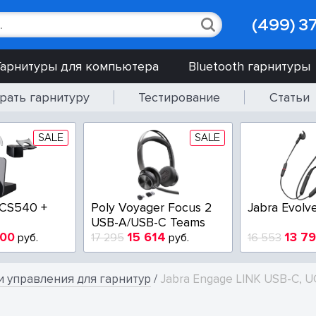
(499) 3
Гарнитуры для компьютера
Bluetooth гарнитуры
рать гарнитуру
Тестирование
Статьи
SALE
SALE
 CS540 +
Poly Voyager Focus 2
Jabra Evolv
USB-A/USB-C Teams
900
15 614
13 7
руб.
17 295
руб.
16 553
и управления для гарнитур
/
Jabra Engage LINK USB-C, U