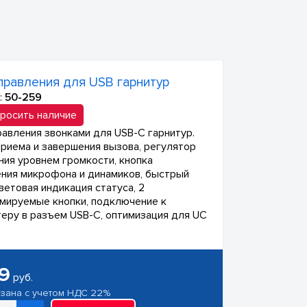
правления для USB гарнитур
:
50-259
росить наличие
равления звонками для USB-C гарнитур.
приема и завершения вызова, регулятор
ния уровнем громкости, кнопка
ния микрофона и динамиков, быстрый
ветовая индикация статуса, 2
мируемые кнопки, подключение к
еру в разъем USB-C, оптимизация для UC
9
руб.
азана с учетом НДС 22%