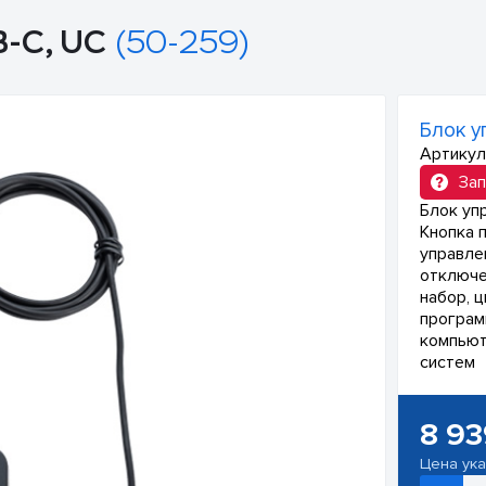
B-C, UC
(50-259)
Блок у
Артикул
Зап
Блок уп
Кнопка 
управле
отключе
набор, ц
програм
компьют
систем
8 93
Цена ук