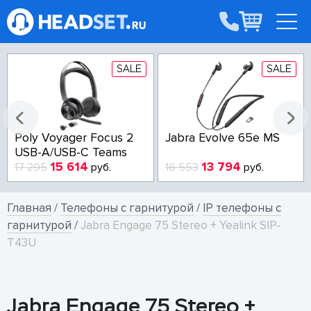
SALE
SALE
Poly Voyager Focus 2
Jabra Evolve 65e MS
USB-A/USB-C Teams
15 614
13 794
17 295
руб.
16 553
руб.
Главная
/
Телефоны с гарнитурой
/
IP телефоны с
гарнитурой
/
Jabra Engage 75 Stereo + Yealink SIP-
T43U
Jabra Engage 75 Stereo +