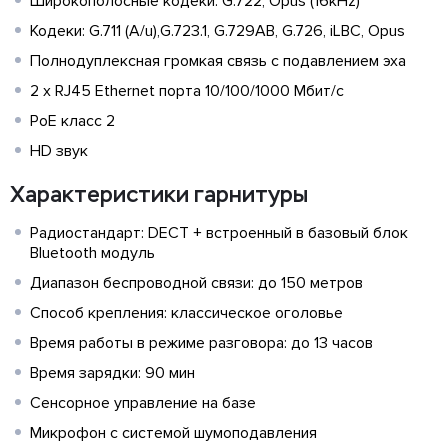
Широкополосные кодеки: G.722, Opus (16kHz)
Кодеки: G.711 (A/u),G.723.1, G.729AB, G.726, iLBC, Opus
Полнодуплексная громкая связь с подавлением эха
2 х RJ45 Ethernet порта 10/100/1000 Мбит/с
PoE класс 2
HD звук
Характеристики гарнитуры
Радиостандарт: DECT + встроенный в базовый блок
Bluetooth модуль
Диапазон беспроводной связи: до 150 метров
Способ крепления: классическое оголовье
Время работы в режиме разговора: до 13 часов
Время зарядки: 90 мин
Сенсорное управление на базе
Микрофон с системой шумоподавления