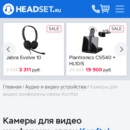
SALE
SALE
Jabra Evolve 10
Plantronics CS540 +
HL10/S
3 311
19 900
3 724
руб.
29 500
руб.
Главная
/
Аудио и видео устройства
/
Камеры для
видео конференц-связи Konftel
Камеры для видео