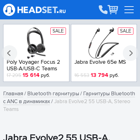
SALE
SALE
Poly Voyager Focus 2
Jabra Evolve 65e MS
USB-A/USB-C Teams
15 614
13 794
17 295
руб.
16 553
руб.
Главная
/
Bluetooth гарнитуры
/
Гарнитуры Bluetooth
с ANC в динамиках
/
Jabra Evolve2 55 USB-A, Stereo
Teams
Jabra Evolve2 55 USB-A,