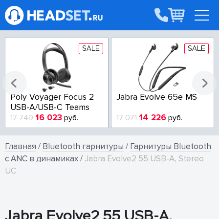
SALE
SALE
Poly Voyager Focus 2
Jabra Evolve 65e MS
USB-A/USB-C Teams
16 023
14 226
17 749
руб.
17 071
руб.
Главная
/
Bluetooth гарнитуры
/
Гарнитуры Bluetooth
с ANC в динамиках
/
Jabra Evolve2 55 USB-A, Stereo
UC
Jabra Evolve2 55 USB-A,