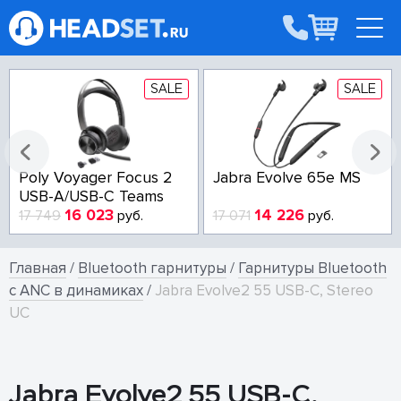
SALE
SALE
Poly Voyager Focus 2
Jabra Evolve 65e MS
USB-A/USB-C Teams
16 023
14 226
17 749
руб.
17 071
руб.
Главная
/
Bluetooth гарнитуры
/
Гарнитуры Bluetooth
с ANC в динамиках
/
Jabra Evolve2 55 USB-C, Stereo
UC
Jabra Evolve2 55 USB-C,