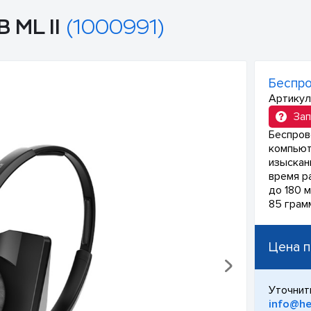
 ML II
(1000991)
Беспро
Артикул
Зап
Беспров
компьют
изысканн
время ра
до 180 
85 грам
Цена п
Уточнит
info@he