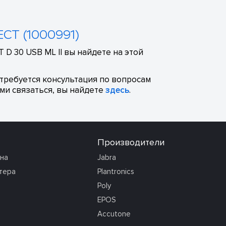
ECT (1000991)
D 30 USB ML II вы найдете на этой
отребуется консультация по вопросам
ми связаться, вы найдете
здесь
.
Производители
она
Jabra
тера
Plantronics
Poly
EPOS
Accutone