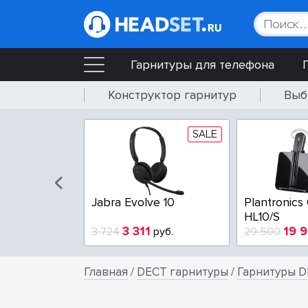
Гарнитуры для телефона
Конструктор гарнитур
Выб
SALE
Jabra Evolve 10
Plantronics
HL10/S
3 311
19 
3 724
руб.
29 500
Главная
/
DECT гарнитуры
/
Гарнитуры D