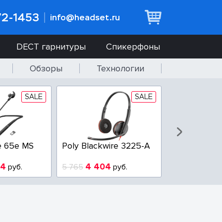
72-1453
info@headset.ru
DECT гарнитуры
Спикерфоны
Обзоры
Технологии
SALE
SALE
e 65e MS
Poly Blackwire 3225-A
Poly Blackwi
94
4 404
3 100
руб.
5 765
руб.
3 800
р