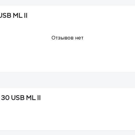
SB ML II
Отзывов нет
30 USB ML II