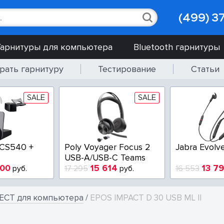
(499) 3
Гарнитуры для компьютера
Bluetooth гарнитуры
рать гарнитуру
Тестирование
Статьи
SALE
SALE
 CS540 +
Poly Voyager Focus 2
Jabra Evolv
USB-A/USB-C Teams
900
15 614
13 7
руб.
17 295
руб.
16 553
ECT для компьютера
/
EPOS IMPACT D 30 USB ML II