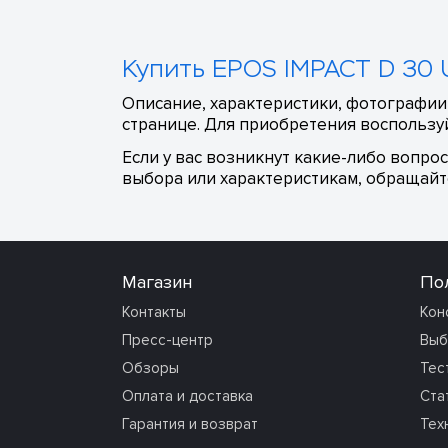
Купить EPOS IMPACT D 30 U
Описание, характеристики, фотографии,
странице. Для приобретения воспользуй
Если у вас возникнут какие-либо вопро
выбора или характеристикам, обращайте
Магазин
По
Контакты
Кон
Пресс-центр
Выб
Обзоры
Тес
Оплата и доставка
Ста
Гарантия и возврат
Тех