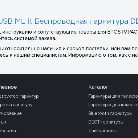
SB ML II. Беспроводная гарнитура D
 инструкцию и сопутствующие товары для EPOS IMPACT 
тесь системой заказа.
сы относительно наличия и сроков поставки, или вам п
сь к нашим специалистам. Информацию о том, как с на
лезное
Каталог
структор гарнитур
Гарнитуры для телеф
рать гарнитуру
Гарнитуры для компью
тирование
Bluetooth гарнитуры
тьи
DECT гарнитуры
нологии
Спикерфоны