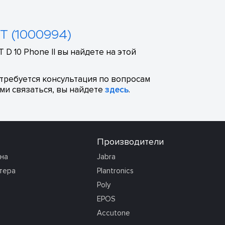
CT (1000994)
D 10 Phone II вы найдете на этой
отребуется консультация по вопросам
ми связаться, вы найдете
здесь
.
Производители
она
Jabra
тера
Plantronics
Poly
EPOS
Accutone