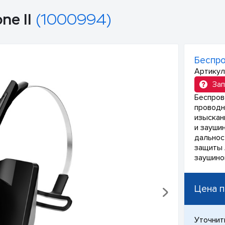
ne II
(1000994)
Беспро
Артикул
Зап
Беспров
проводн
изыскан
и заушин
дальнос
защиты A
заушино
Цена п
Уточнит