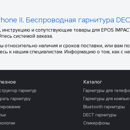
hone II. Беспроводная гарнитура DE
 инструкцию и сопутствующие товары для EPOS IMPACT 
тесь системой заказа.
сы относительно наличия и сроков поставки, или вам п
сь к нашим специалистам. Информацию о том, как с на
лезное
Каталог
структор гарнитур
Гарнитуры для телеф
рать гарнитуру
Гарнитуры для компью
тирование
Bluetooth гарнитуры
тьи
DECT гарнитуры
нологии
Спикерфоны