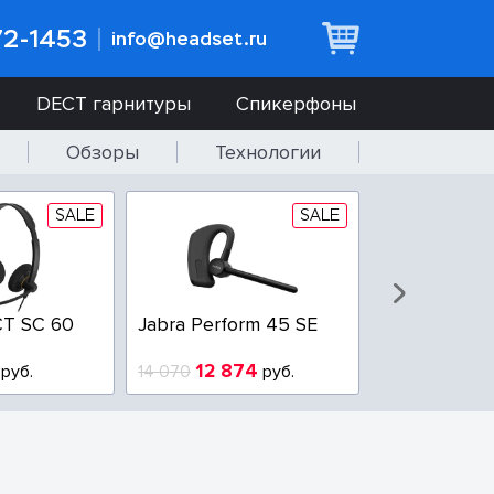
72-1453
info@headset.ru
DECT гарнитуры
Спикерфоны
Обзоры
Технологии
SALE
SALE
T SC 60
Jabra Perform 45 SE
Jabra BIZ 2
QD
12 874
6 437
руб.
14 070
руб.
10 925