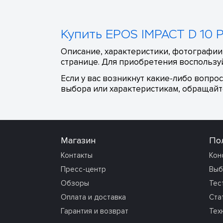
Купить EPOS IMPACT D 10 P
Описание, характеристики, фотографии,
странице. Для приобретения воспользуй
Если у вас возникнут какие-либо вопро
выбора или характеристикам, обращайте
Магазин
По
Контакты
Кон
Пресс-центр
Выб
Обзоры
Тес
Оплата и доставка
Ста
Гарантия и возврат
Тех