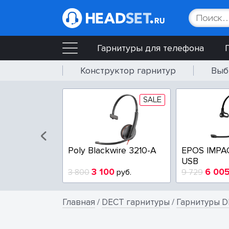
Гарнитуры для телефона
Конструктор гарнитур
Выб
SALE
SALE
wire 3225-A
Poly Blackwire 3210-A
EPOS IMPA
USB
4
3 100
6 00
руб.
3 800
руб.
9 729
Главная
/
DECT гарнитуры
/
Гарнитуры D