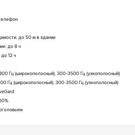
 телефон
димости, до 50 м в здании
е: до 8 ч
до 12 ч
800 Гц (широкополосный), 300-3500 Гц (узкополосный)
00 Гц (широкополосный), 300-3500 Гц (узкополосный)
veGard
100%
 оголовьем