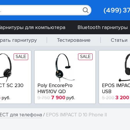
(499) 3
Гарнитуры для компьютера
Bluetooth гарнитуры
рать гарнитуру
Тестирование
Статьи
SALE
SALE
CT SC 230
Poly EncorePro
EPOS IMPAC
HW510V QD
USB
5
7 900
3 200
руб.
9 750
руб.
5 200
ECT для телефона
/
EPOS IMPACT D 10 Phone II