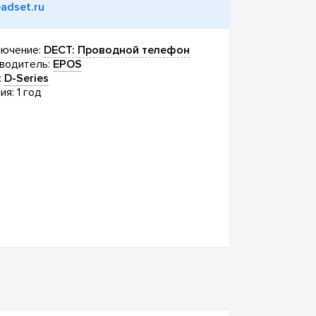
adset.ru
ючение:
DECT: Проводной телефон
водитель:
EPOS
:
D-Series
ия: 1 год