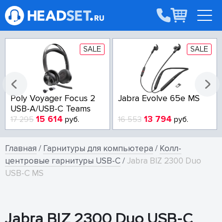
SALE
SALE
Poly Voyager Focus 2
Jabra Evolve 65e MS
USB-A/USB-C Teams
15 614
13 794
17 295
руб.
16 553
руб.
Главная
/
Гарнитуры для компьютера
/
Колл-
центровые гарнитуры USB-C
/
Jabra BIZ 2300 Duo
USB-C MS
Jabra BIZ 2300 Duo USB-C