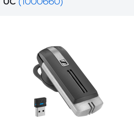
UC
(1000660)