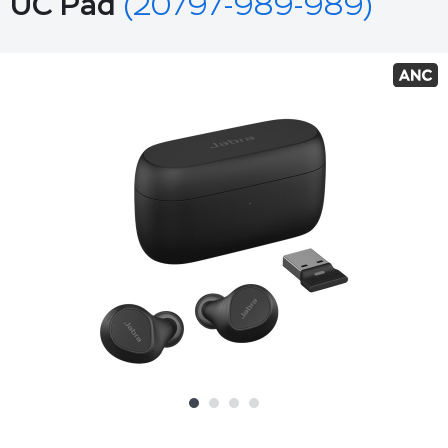
UC Pad
(20797-989-989)