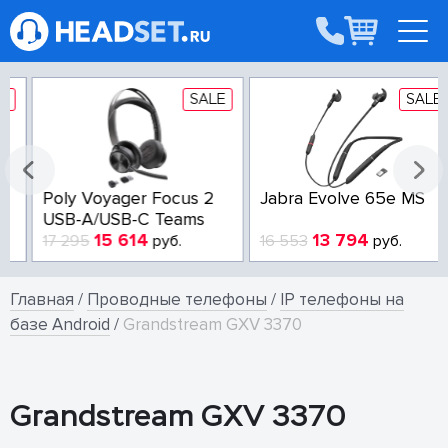
SALE
SALE
Poly Voyager Focus 2
Jabra Evolve 65e MS
USB-A/USB-C Teams
15 614
13 794
17 295
руб.
16 553
руб.
Главная
/
Проводные телефоны
/
IP телефоны на
базе Android
/
Grandstream GXV 3370
Grandstream GXV 3370