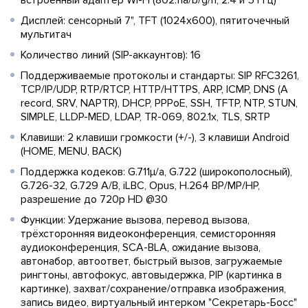
Дисплей: сенсорный 7", TFT (1024x600), пятиточечный
мультитач
Количество линий (SIP-аккаунтов): 16
Поддерживаемые протоколы и стандарты: SIP RFC3261,
TCP/IP/UDP, RTP/RTCP, HTTP/HTTPS, ARP, ICMP, DNS (A
record, SRV, NAPTR), DHCP, PPPoE, SSH, TFTP, NTP, STUN,
SIMPLE, LLDP-MED, LDAP, TR-069, 802.1x, TLS, SRTP
Клавиши: 2 клавиши громкости (+/-), 3 клавиши Android
(HOME, MENU, BACK)
Поддержка кодеков: G.711µ/a, G.722 (широкополосный),
G.726-32, G.729 A/B, iLBC, Opus, H.264 BP/MP/HP,
разрешение до 720p HD @30
Функции: Удержание вызова, перевод вызова,
трёхсторонняя видеоконференция, семисторонняя
аудиоконференция, SCA-BLA, ожидание вызова,
автонабор, автоответ, быстрый вызов, загружаемые
рингтоны, автофокус, автовыдержка, PIP (картинка в
картинке), захват/сохранение/отправка изображения,
запись видео, виртуальный интерком "Секретарь-Босс"