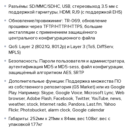
Разъёмы: SD/MMC/SDHC, USB, стереовыход 3.5 мм с
поддержкой гарнитуры, HDMI, RJ9 (с поддержкой EHS)
Обновление/провижининг: TR-069, обновление
прошивки через TFTP/HTTP/HTTPS, большие
инсталляции с применением защищённого
центрального конфигурационного файла
QoS: Layer 2 (802.1Q, 801.2p) и Layer 3 (ToS, DiffServ,
MPLS)
Безопасность: Пароли пользователя и администратора,
аутентификация MD5 и MD5-sess, файл конфигурации,
защищённый алгоритмом AES, SRTP
Дополнительные функции: Поддержка множества ПО
из собственного репозитория (GS Market) или из Google
Play. Например: Skype, Google Voice, Microsoft Lync, Web
browser, Adobe Flash, Facebook, Twitter, YouTube, news,
weather, stock, Internet radio, Pandora, Last.fm, Yahoo
Flickr, Photobucket, alarm clock, Google calendar
Габариты: 252мм x 211мм x 84мм, вес 1.08кг, вес с
упаковкой 1.77кг