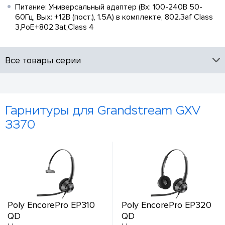
Питание: Универсальный адаптер (Вх: 100-240В 50-
60Гц, Вых: +12В (пост.), 1.5A) в комплекте, 802.3af Class
3,PoE+802.3at,Class 4
Все товары серии
Гарнитуры для Grandstream GXV
3370
Poly EncorePro EP310
Poly EncorePro EP320
QD
QD