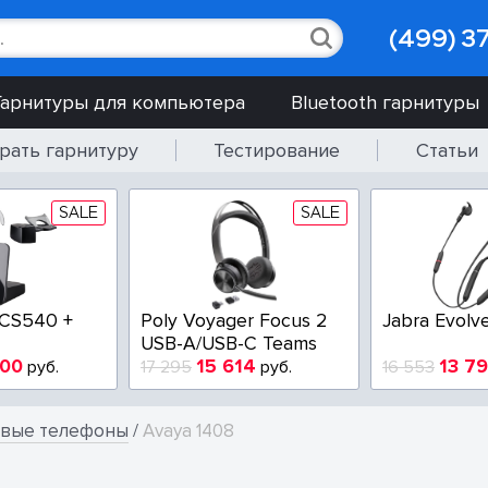
(499) 3
Гарнитуры для компьютера
Bluetooth гарнитуры
рать гарнитуру
Тестирование
Статьи
SALE
SALE
EPOS IMPACT SC 230
Poly EncorePro
USB
HW510V QD
6 005
7 900
9 729
руб.
9 750
руб.
вые телефоны
/
Avaya 1408