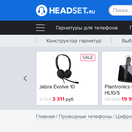
Гарнитуры для телефона
Конструктор гарнитур
Выб
SALE
SALE
Poly Blackwire 3225-A
Poly Blackwire 3210-A
4 404
3 100
5 765
руб.
3 800
руб.
Главная
/
Проводные телефоны
/
Цифро