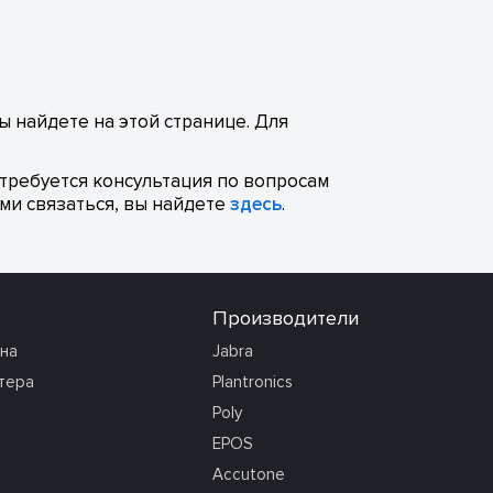
ы найдете на этой странице. Для
отребуется консультация по вопросам
ми связаться, вы найдете
здесь
.
Производители
она
Jabra
тера
Plantronics
Poly
EPOS
Accutone