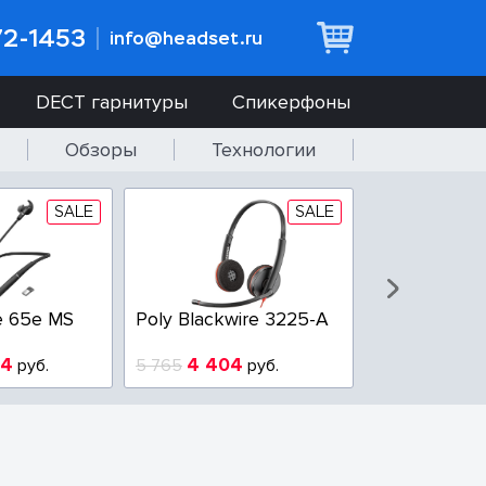
72-1453
info@headset.ru
DECT гарнитуры
Спикерфоны
Обзоры
Технологии
SALE
SALE
EPOS IMPACT SC 60
Jabra Perform 45 SE
USB
3 200
12 874
5 200
руб.
14 070
руб.