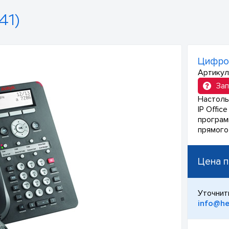
41)
Цифро
Артикул
Зап
Настоль
IP Offic
програм
прямого
Цена п
Уточнит
info@he