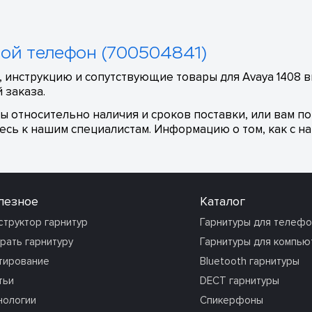
вой телефон (700504841)
 инструкцию и сопутствующие товары для Avaya 1408 в
 заказа.
сы относительно наличия и сроков поставки, или вам п
сь к нашим специалистам. Информацию о том, как с на
лезное
Каталог
структор гарнитур
Гарнитуры для телеф
рать гарнитуру
Гарнитуры для компью
тирование
Bluetooth гарнитуры
тьи
DECT гарнитуры
нологии
Спикерфоны