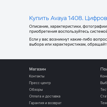
Купить Avaya 1408. Цифро
Описание, характеристики, фотографии,
приобретения воспользуйтесь системой
Если у вас возникнут какие-либо вопро
выбора или характеристикам, обращайте
Магазин
По
Контакты
Кон
Пресс-центр
Выб
Обзоры
Тес
Оплата и доставка
Ста
Гарантия и возврат
Тех