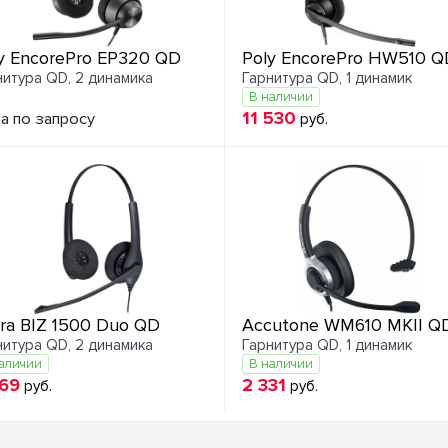
y EncorePro EP320 QD
Poly EncorePro HW510 Q
нитура QD, 2 динамика
Гарнитура QD, 1 динамик
В наличии
11 530
а по запросу
руб.
ra BIZ 1500 Duo QD
Accutone WM610 MKII Q
нитура QD, 2 динамика
Гарнитура QD, 1 динамик
аличии
В наличии
869
2 331
руб.
руб.