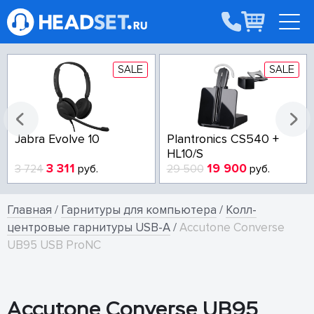
SALE
SALE
Jabra Evolve 10
Plantronics CS540 +
HL10/S
3 311
19 900
3 724
руб.
29 500
руб.
Главная
/
Гарнитуры для компьютера
/
Колл-
центровые гарнитуры USB-A
/
Accutone Converse
UB95 USB ProNC
Accutone Converse UB95