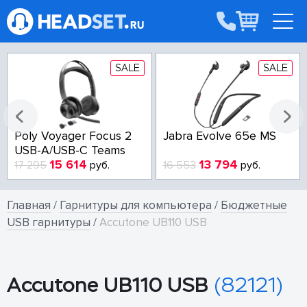
SALE
SALE
Poly Voyager Focus 2
Jabra Evolve 65e MS
USB-A/USB-C Teams
15 614
13 794
17 295
руб.
16 553
руб.
Главная
/
Гарнитуры для компьютера
/
Бюджетные
USB гарнитуры
/
Accutone UB110 USB
Accutone UB110 USB
(82121)