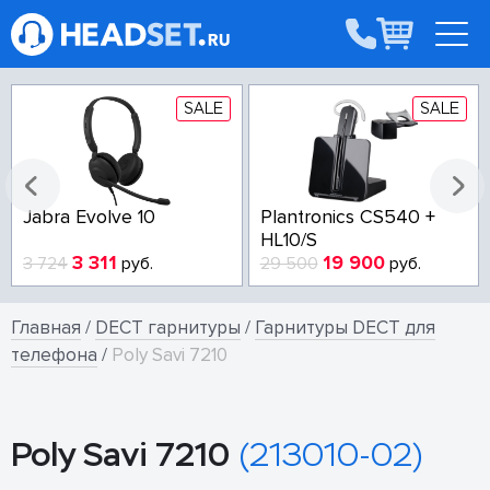
SALE
SALE
Jabra Evolve 10
Plantronics CS540 +
HL10/S
3 311
19 900
3 724
руб.
29 500
руб.
Главная
/
DECT гарнитуры
/
Гарнитуры DECT для
телефона
/
Poly Savi 7210
Poly Savi 7210
(213010-02)