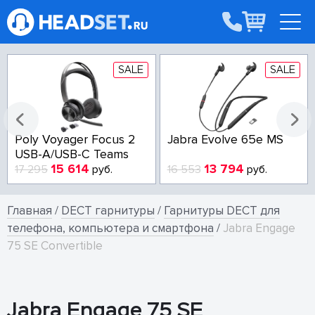
SALE
SALE
Poly Voyager Focus 2
Jabra Evolve 65e MS
USB-A/USB-C Teams
15 614
13 794
17 295
руб.
16 553
руб.
Главная
/
DECT гарнитуры
/
Гарнитуры DECT для
телефона, компьютера и смартфона
/
Jabra Engage
75 SE Convertible
Jabra Engage 75 SE