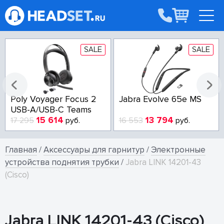
SALE
SALE
Poly Voyager Focus 2
Jabra Evolve 65e MS
USB-A/USB-C Teams
15 614
13 794
17 295
руб.
16 553
руб.
Главная
/
Аксессуары для гарнитур
/
Электронные
устройства поднятия трубки
/
Jabra LINK 14201-43
(Cisco)
Jabra LINK 14201-43 (Cisco)