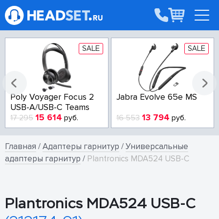
SALE
SALE
Poly Voyager Focus 2
Jabra Evolve 65e MS
USB-A/USB-C Teams
15 614
13 794
17 295
руб.
16 553
руб.
Главная
/
Адаптеры гарнитур
/
Универсальные
адаптеры гарнитур
/
Plantronics MDA524 USB-C
Plantronics MDA524 USB-C