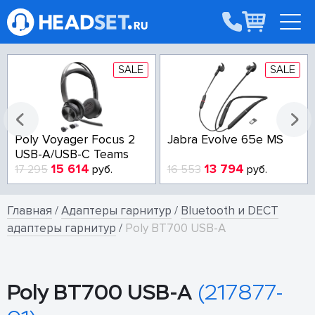
SALE
SALE
Poly Voyager Focus 2
Jabra Evolve 65e MS
USB-A/USB-C Teams
15 614
13 794
17 295
руб.
16 553
руб.
Главная
/
Адаптеры гарнитур
/
Bluetooth и DECT
адаптеры гарнитур
/
Poly BT700 USB-A
Poly BT700 USB-A
(217877-