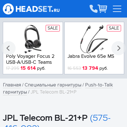
SALE
SALE
Poly Voyager Focus 2
Jabra Evolve 65e MS
USB-A/USB-C Teams
15 614
13 794
17 295
руб.
16 553
руб.
Главная
/
Специальные гарнитуры
/
Push-to-Talk
гарнитуры
/
JPL Telecom BL-21+P
JPL Telecom BL-21+P
(575-