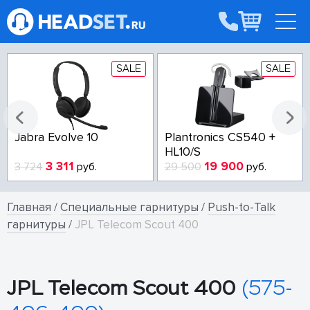
SALE
SALE
Jabra Evolve 10
Plantronics CS540 +
HL10/S
3 311
19 900
3 724
руб.
29 500
руб.
Главная
/
Специальные гарнитуры
/
Push-to-Talk
гарнитуры
/
JPL Telecom Scout 400
JPL Telecom Scout 400
(575-