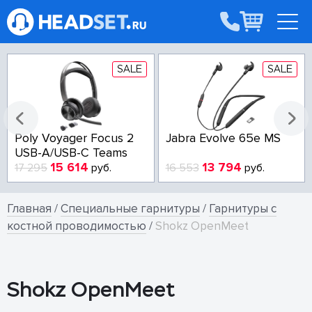
SALE
SALE
Poly Voyager Focus 2
Jabra Evolve 65e MS
USB-A/USB-C Teams
15 614
13 794
17 295
руб.
16 553
руб.
Главная
/
Специальные гарнитуры
/
Гарнитуры с
костной проводимостью
/
Shokz OpenMeet
Shokz OpenMeet