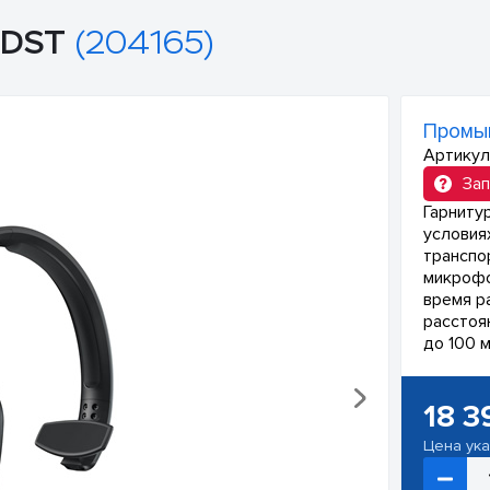
HDST
(204165)
Промыш
Артикул
Зап
Гарниту
условия
транспо
микрофо
время р
расстоя
до 100 м
18 3
Цена ук