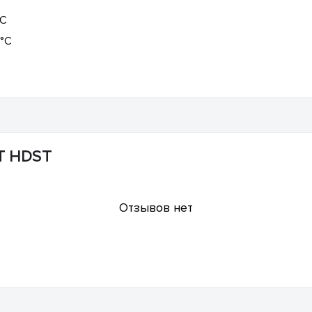
°C
 °C
XT HDST
Отзывов нет