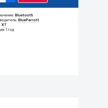
ючение:
Bluetooth
водитель:
BlueParrott
:
XT
ия: 1 год