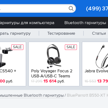
(499) 3
Гарнитуры для компьютера
Bluetooth гарнитуры
рать гарнитуру
Тестирование
Статьи
SALE
SALE
CT SC 230
Poly EncorePro
EPOS IMPAC
HW510V QD
USB
5
7 900
3 200
руб.
9 750
руб.
5 200
мышленные Bluetooth гарнитуры
/
BlueParrott B550-XT