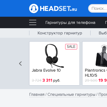
Гарнитуры для телефона
Конструктор гарнитур
Выб
SALE
SALE
wire 3225-A
Poly Blackwire 3210-A
EPOS IMPA
USB
4
3 100
6 00
руб.
3 800
руб.
9 729
Главная
/
Специальные гарнитуры
/
Про