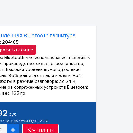
ленная Bluetooth гарнитура
:
204165
росить наличие
ра Bluetooth для использования в сложных
х: производство, склад, строительство,
рт. Высокий уровень шумоподавления
на: 96%, защита от пыли и влаги IP54,
аботы в режиме разговора: до 24 ч,
ние от сопряженных устройств Bluetooth:
, вес: 165 гр
92
руб.
азана с учетом НДС 22%
Купить