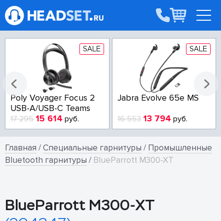
SALE
SALE
Poly Voyager Focus 2
Jabra Evolve 65e MS
USB-A/USB-C Teams
15 614
13 794
17 295
руб.
16 553
руб.
Главная
/
Специальные гарнитуры
/
Промышленные
Bluetooth гарнитуры
/
BlueParrott M300-XT
BlueParrott M300-XT