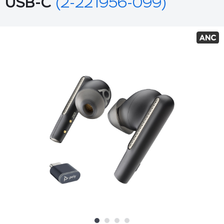
USB-C
(2-221956-099)