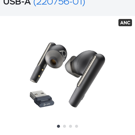
USB-A
(220756-01)