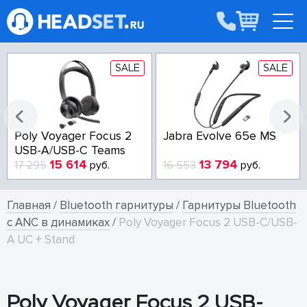
SALE
SALE
Poly Voyager Focus 2
Jabra Evolve 65e MS
USB-A/USB-C Teams
15 614
13 794
17 295
руб.
16 553
руб.
Главная
/
Bluetooth гарнитуры
/
Гарнитуры Bluetooth
с ANC в динамиках
/
Poly Voyager Focus 2 USB-С/USB-
A UC + Stand
Poly Voyager Focus 2 USB-