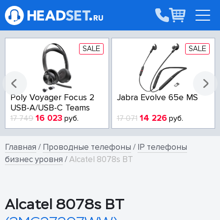
SALE
SALE
Poly Voyager Focus 2
Jabra Evolve 65e MS
USB-A/USB-C Teams
16 023
14 226
17 749
руб.
17 071
руб.
Главная
/
Проводные телефоны
/
IP телефоны
бизнес уровня
/
Alcatel 8078s BT
Alcatel 8078s BT