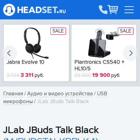
SALE
SALE
Jabra Evolve 10
Plantronics CS540 +
HL10/S
3 311
19 900
3 724
руб.
29 500
руб.
Главная
/
Аудио и видео устройства
/
USB
микрофоны
/
JLab JBuds Talk Black
JLab JBuds Talk Black