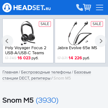
SALE
SALE
Poly Voyager Focus 2
Jabra Evolve 65e MS
USB-A/USB-C Teams
16 023
14 226
17 749
руб.
17 071
руб.
Главная
/
Беспроводные телефоны
/
Базовые
станции DECT, репитеры
/
Snom M5
Snom M5
(3930)