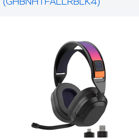
(GHBNHTFALLRBLK4)