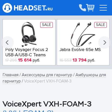
SALE
SALE
Poly Voyager Focus 2
Jabra Evolve 65e MS
USB-A/USB-C Teams
15 614
13 794
17 295
руб.
16 553
руб.
Главная
/
Аксессуары для гарнитур
/
Амбушюры для
гарнитур
/
VoiceXpert VXH-FOAM-3
VoiceXpert VXH-FOAM-3