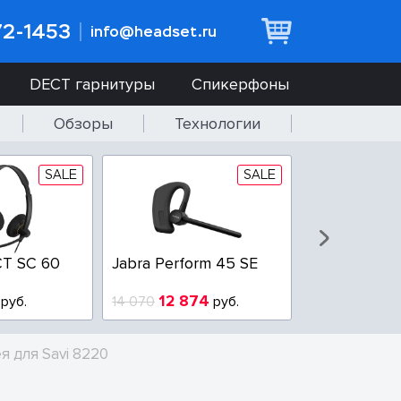
72-1453
info@headset.ru
DECT гарнитуры
Спикерфоны
Обзоры
Технологии
SALE
SALE
T SC 60
Jabra Perform 45 SE
Jabra BIZ 2
QD
12 874
6 437
руб.
14 070
руб.
10 925
ея для Savi 8220