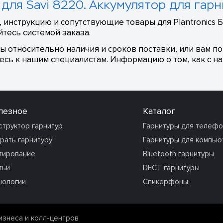
 для Savi 8220. Аккумулятор для гарн
 инструкцию и сопутствующие товары для Plantronics Ба
тесь системой заказа.
сы относительно наличия и сроков поставки, или вам п
сь к нашим специалистам. Информацию о том, как с на
лезное
Каталог
структор гарнитур
Гарнитуры для телеф
рать гарнитуру
Гарнитуры для компью
тирование
Bluetooth гарнитуры
тьи
DECT гарнитуры
нологии
Спикерфоны
изнеса и колл-центров