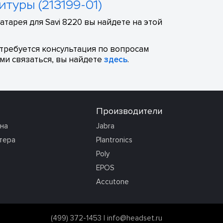
итуры (213199-01)
тарея для Savi 8220 вы найдете на этой
отребуется консультация по вопросам
ми связаться, вы найдете
здесь
.
Производители
она
Jabra
тера
Plantronics
Poly
EPOS
Accutone
(499) 372-1453
|
info@headset.ru