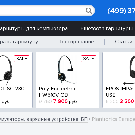
(499) 3
Гарнитуры для компьютера
Bluetooth гарнитуры
рать гарнитуру
Тестирование
Статьи
SALE
SALE
CT SC 230
Poly EncorePro
EPOS IMPAC
HW510V QD
USB
5
7 900
3 200
руб.
9 750
руб.
5 200
умуляторы, зарядные устройства, БП
/
Plantronics Батар