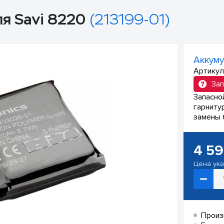
ля Savi 8220
(213199-01)
Аккуму
Артикул
Зап
Запасно
гарнитур
замены 
4 5
Цена ук
Произ