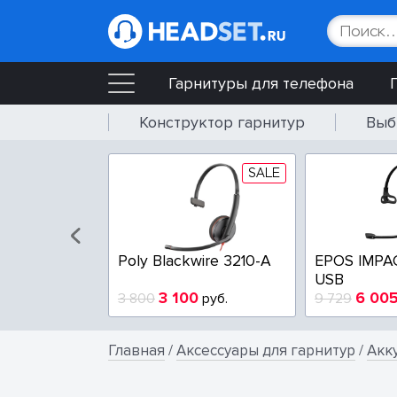
Гарнитуры для телефона
Конструктор гарнитур
Выб
SALE
SALE
wire 3225-A
Poly Blackwire 3210-A
EPOS IMPA
USB
4
3 100
6 00
руб.
3 800
руб.
9 729
Главная
/
Аксессуары для гарнитур
/
Акк