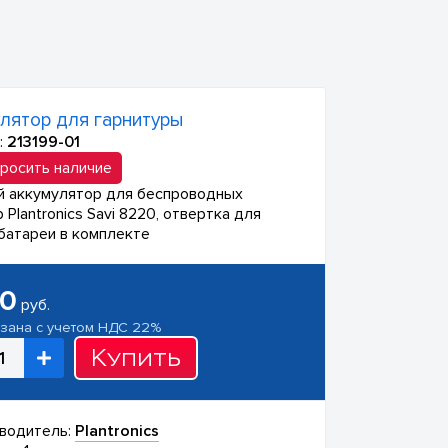
лятор для гарнитуры
:
213199-01
росить наличие
й аккумулятор для беспроводных
 Plantronics Savi 8220, отвертка для
батареи в комплекте
90
руб.
азана с учетом НДС 22%
Купить
водитель:
Plantronics