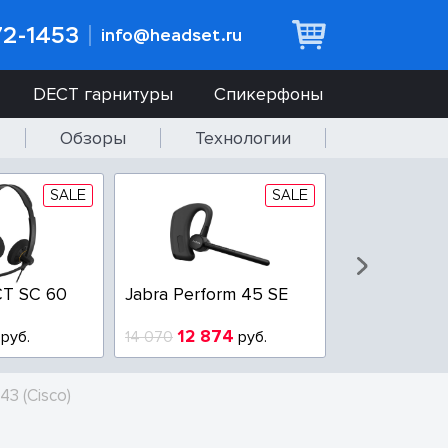
72-1453
info@headset.ru
DECT гарнитуры
Спикерфоны
Обзоры
Технологии
SALE
SALE
T SC 60
Jabra Perform 45 SE
Jabra BIZ 2
QD
12 874
6 437
руб.
14 070
руб.
10 925
43 (Cisco)