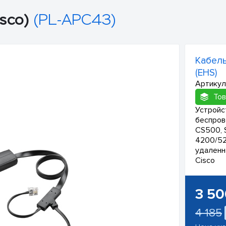
sco)
(PL-APC43)
Кабель
(EHS)
Артикул
Тов
Устройс
беспров
CS500, 
4200/52
удаленн
Cisco
3 50
4 185