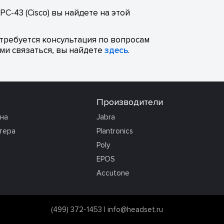
C-43 (Cisco) вы найдете на этой
отребуется консультация по вопросам
ми связаться, вы найдете
здесь
.
Производители
она
Jabra
тера
Plantronics
Poly
EPOS
Accutone
(499) 372-1453
|
info@headset.ru