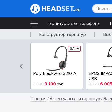
Гарнитуры для телефона
Конструктор гарнитур
Выб
SALE
SALE
wire 3225-A
Poly Blackwire 3210-A
EPOS IMPA
USB
4
3 100
6 00
руб.
3 800
руб.
9 729
Главная
/
Аксессуары для гарнитур
/
Эле