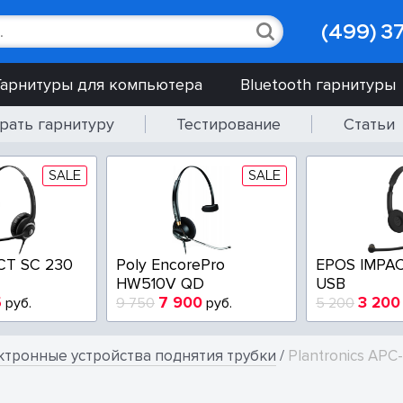
(499) 3
Гарнитуры для компьютера
Bluetooth гарнитуры
рать гарнитуру
Тестирование
Статьи
SALE
SALE
CT SC 230
Poly EncorePro
EPOS IMPAC
HW510V QD
USB
5
7 900
3 200
руб.
9 750
руб.
5 200
ктронные устройства поднятия трубки
/
Plantronics APC-