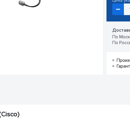
Цена ук
Доставк
По Москв
По Росси
Произ
Гарант
Cisco)