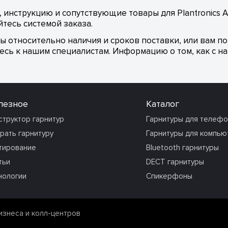
инструкцию и сопутствующие товары для Plantronics AP
тесь системой заказа.
сы относительно наличия и сроков поставки, или вам п
сь к нашим специалистам. Информацию о том, как с на
лезное
Каталог
структор гарнитур
Гарнитуры для телеф
рать гарнитуру
Гарнитуры для компью
тирование
Bluetooth гарнитуры
тьи
DECT гарнитуры
нологии
Спикерфоны
изнеса и колл-центров