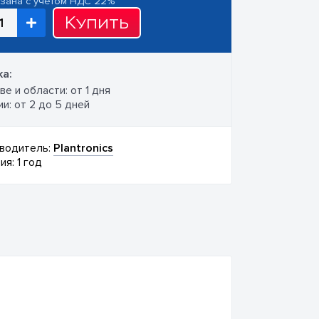
азана с учетом НДС 22%
Купить
а:
е и области: от 1 дня
и: от 2 до 5 дней
водитель:
Plantronics
ия: 1 год