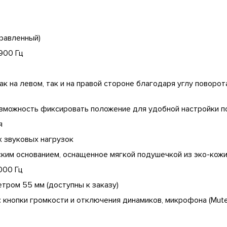
равленный)
900 Гц
к на левом, так и на правой стороне благодаря углу повор
озможность фиксировать положение для удобной настройки 
я
х звуковых нагрузок
ким основанием, оснащенное мягкой подушечкой из эко-кож
000 Гц
ром 55 мм (доступны к заказу)
 кнопки громкости и отключения динамиков, микрофона (Mute