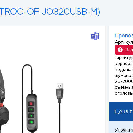
ITROO-OF-JO320USB-M)
Провод
Артикул
Зап
Гарниту
корпора
подключ
шумопод
20-2000
съемные
оголовь
Цена п
Уточнит