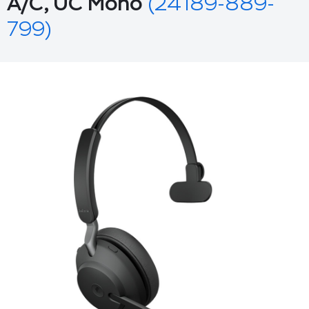
A/C, UC Mono
(24189-889-
799)