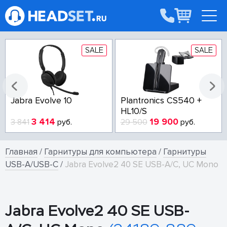
SALE
SALE
onics CS540 +
Poly Voyager Focus 2
Jabra E
S
USB-A/USB-C Teams
19 900
16 023
14
0
руб.
17 749
руб.
17 071
Главная
/
Гарнитуры для компьютера
/
Гарнитуры
USB-A/USB-C
/
Jabra Evolve2 40 SE USB-A/C, UC Mono
Jabra Evolve2 40 SE USB-