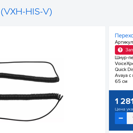
(VXH-HIS-V)
Перехо
Артикул
Зап
Шнур-пе
VoiceXpe
Quick D
Avaya с
65 см
1 28
Цена ук