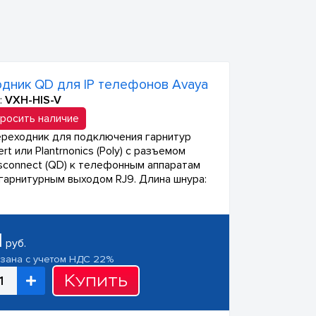
дник QD для IP телефонов Avaya
:
VXH-HIS-V
росить наличие
реходник для подключения гарнитур
rt или Plantrnonics (Poly) с разъемом
isconnect (QD) к телефонным аппаратам
 гарнитурным выходом RJ9. Длина шнура:
1
руб.
азана с учетом НДС 22%
Купить