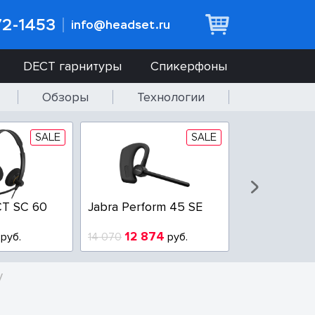
72-1453
info@headset.ru
DECT гарнитуры
Спикерфоны
Обзоры
Технологии
SALE
SALE
T SC 60
Jabra Perform 45 SE
Jabra BIZ 2
QD
12 874
6 437
руб.
14 070
руб.
10 925
V