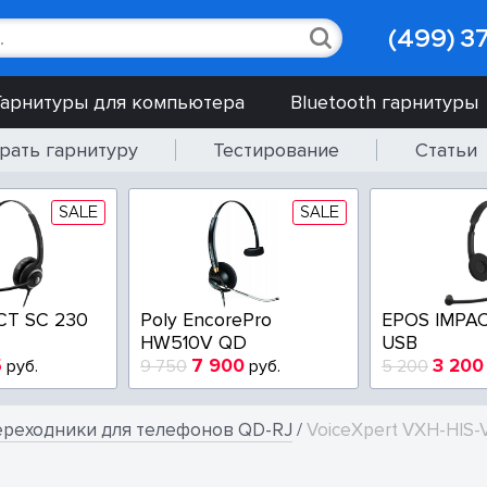
(499) 3
Гарнитуры для компьютера
Bluetooth гарнитуры
рать гарнитуру
Тестирование
Статьи
SALE
SALE
CT SC 230
Poly EncorePro
EPOS IMPAC
HW510V QD
USB
5
7 900
3 200
руб.
9 750
руб.
5 200
реходники для телефонов QD-RJ
/
VoiceXpert VXH-HIS-