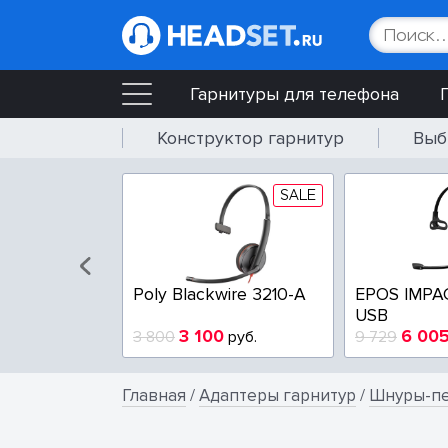
Гарнитуры для телефона
Конструктор гарнитур
Выб
SALE
SALE
wire 3225-A
Poly Blackwire 3210-A
EPOS IMPA
USB
4
3 100
6 00
руб.
3 800
руб.
9 729
Главная
/
Адаптеры гарнитур
/
Шнуры-пе